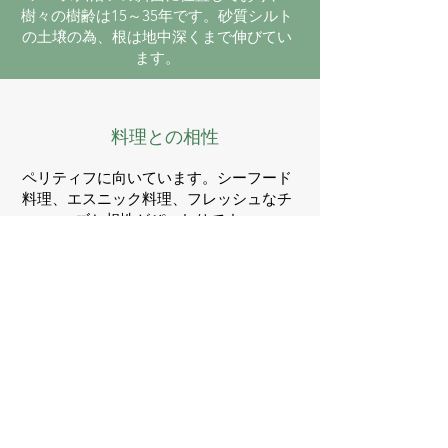
樹々の樹齢は15～35年です。砂質シルト
の土壌の為、根は地中深くまで伸びてい
ます。
料理との相性
ペリティフに向いています。シーフード
料理、エスニック料理、フレッシュなチ
ーズと相性がぴったりです。
サービス温度：10～12℃
お問い合わせ